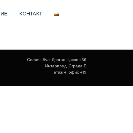
НИЕ
КОНТАКТ
София, бул. Драган Цанков 36
Интерпред, Сграда Б
етаж 4, офис 419