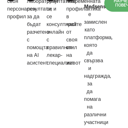
НАУЧЕ
своя
лабораторни
резултатите
навременната
ПОВЕ
Medsense
персонален
резултати,
си и
профилактика
е
профил
за да
се
в
замислен
бъдат
консултирайте
част
като
разчетени
онлайн
от
платформа,
с
с
своя
която
помощта
правилния
стил
да
на AI
лекар-
на
свързва
асистент
специалист
живот
и
надгражда,
за
да
помага
на
различни
участници