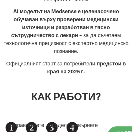
AI моделът на Medsense е целенасочено
обучаван върху проверени медицински
източници и разработван в тясно
сътрудничество с лекари –
за да съчетаем
технологична прецизност с експертно медицинско
познание.
Официалният старт за потребители
предстои в
края на 2025 г.
КАК РАБОТИ?
1
2
3
4
Направете
Качете
Споделете
Превърнете